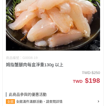
商品編號：
G0008-19
姆指蟹腿肉每盒淨重130g 以上
TWD
$
250
$
198
TWD
此商品參與的優惠活動
全館
全館滿件滿額活動，請查閱詳情