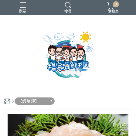
0
選單
搜尋
購物車
買一送一
【蝦蟹類】