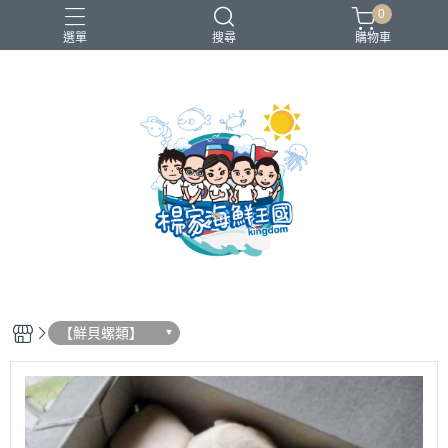
0
選單
搜尋
購物車
買一送一
【鮮貝螺類】