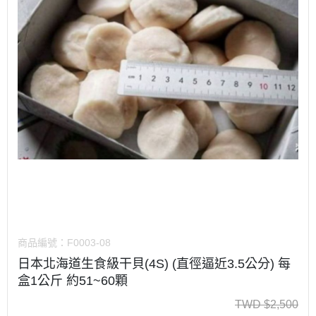
商品編號：
F0003-08
日本北海道生食級干貝(4S) (直徑逼近3.5公分) 每
盒1公斤 約51~60顆
TWD
$
2,500