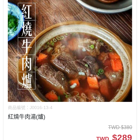
商品編號：
J0016-13-4
紅燒牛肉湯(爐)
TWD
$
380
$
289
TWD