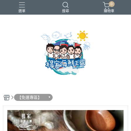
0
選單
搜尋
購物車
買一送一
【免運專區】