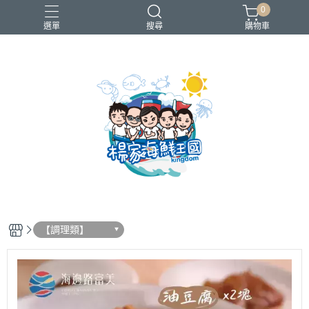
0
選單
搜尋
購物車
買一送一
【調理類】