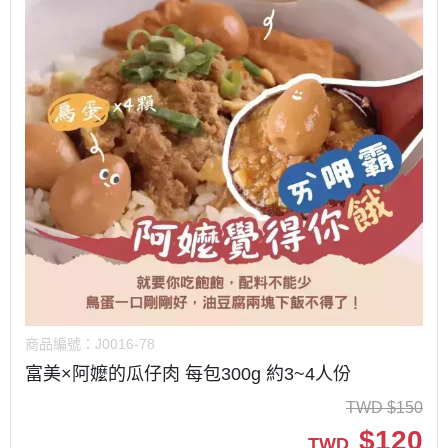
商品編號：
J0016-78
富美×阿嬤的瓜仔肉 每包300g 約3~4人份
TWD
$
150
$
120
TWD