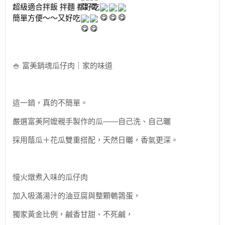
超級適合拌飯 拌麵 都好吃
簡單方便～～又好吃
🍚 富美銷魂瓜仔肉｜家的味道
這一鍋，真的不簡單。
嚴選富美阿嬤親手製作的瓜——自己洗、自己曬
採用蔭瓜＋花瓜雙重搭配，天然日曬，香氣更深。
慢火燉煮入味的瓜仔肉
加入吸滿湯汁的油豆腐與整顆鵪鶉蛋，
獨家黃金比例，鹹香甘甜、不死鹹，