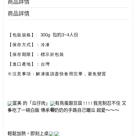
商品詳情
商品詳情
300g 包約3~4人份
【包裝規格】:
【保存方式】：冷凍
【保存期限】：標示於包裝
【進口產地】：台灣
※注意事項：解凍後請盡快食用完畢，避免變質
富美 的「瓜仔肉」
有鳥蛋跟豆腐 ! ! ! ! 我克制忍不住 又
多吃了一碗白飯 傳承老奶奶的手路自己曬瓜 超愛～～～
輕鬆加熱，即刻上桌